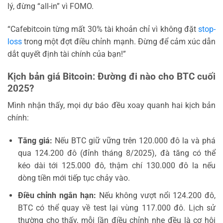
lý, đừng “all-in” vì FOMO.
“Cafebitcoin từng mất 30% tài khoản chỉ vì không đặt
stop-
loss
trong một đợt điều chỉnh mạnh. Đừng để cảm xúc dẫn
dắt quyết định tài chính của bạn!”
Kịch bản giá Bitcoin: Đường đi nào cho BTC cuối
2025?
Mình nhận thấy, mọi dự báo đều xoay quanh hai kịch bản
chính:
Tăng giá:
Nếu BTC giữ vững trên 120.000 đô la và phá
qua 124.200 đô (đỉnh tháng 8/2025), đà tăng có thể
kéo dài tới 125.000 đô, thậm chí 130.000 đô la nếu
dòng tiền mới tiếp tục chảy vào.
Điều chỉnh ngắn hạn:
Nếu không vượt nổi 124.200 đô,
BTC có thể quay về test lại vùng 117.000 đô. Lịch sử
thường cho thấy, mỗi lần điều chỉnh nhẹ đều là cơ hội