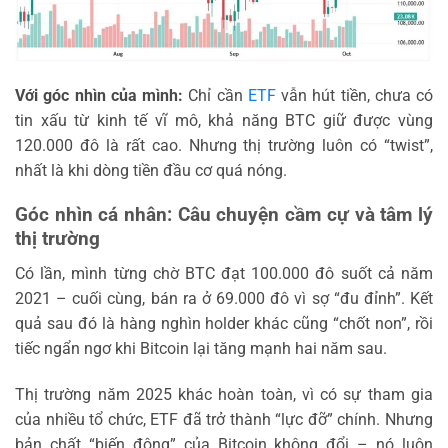
Với góc nhìn của mình:
Chỉ cần
ETF
vẫn hút tiền, chưa có
tin xấu từ kinh tế vĩ mô, khả năng BTC giữ được vùng
120.000 đô là rất cao. Nhưng thị trường luôn có “twist”,
nhất là khi dòng tiền đầu cơ quá nóng.
Góc nhìn cá nhân: Câu chuyện cầm cự và tâm lý
thị trường
Có lần, mình từng chờ BTC đạt 100.000 đô suốt cả năm
2021 – cuối cùng, bán ra ở 69.000 đô vì sợ “đu đỉnh”. Kết
quả sau đó là hàng nghìn holder khác cũng “chốt non”, rồi
tiếc ngẩn ngơ khi Bitcoin lại tăng mạnh hai năm sau.
Thị trường năm 2025 khác hoàn toàn, vì có sự tham gia
của nhiều tổ chức, ETF đã trở thành “lực đỡ” chính. Nhưng
bản chất “biến động” của Bitcoin không đổi – nó luôn