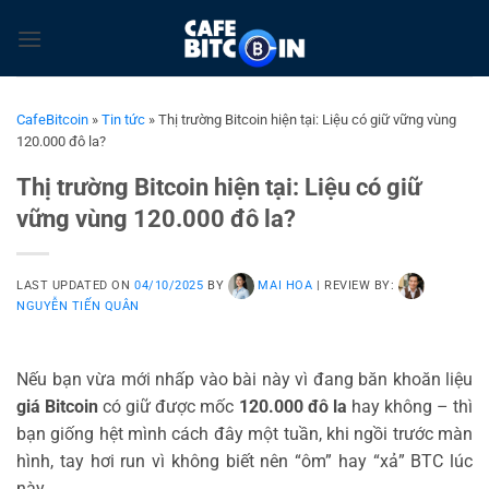
Bỏ
qua
nội
dung
CafeBitcoin
»
Tin tức
»
Thị trường Bitcoin hiện tại: Liệu có giữ vững vùng
120.000 đô la?
Thị trường Bitcoin hiện tại: Liệu có giữ
vững vùng 120.000 đô la?
LAST UPDATED ON
04/10/2025
BY
MAI HOA
|
REVIEW BY:
NGUYỄN TIẾN QUÂN
Nếu bạn vừa mới nhấp vào bài này vì đang băn khoăn liệu
giá Bitcoin
có giữ được mốc
120.000 đô la
hay không – thì
bạn giống hệt mình cách đây một tuần, khi ngồi trước màn
hình, tay hơi run vì không biết nên “ôm” hay “xả” BTC lúc
này.