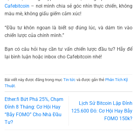
Cafebitcoin
– nơi mình chia sẻ góc nhìn thực chiến, không
màu mè, không giấu giếm cảm xúc!
“Đầu tư khôn ngoan là biết sợ đúng lúc, và dám tin vào
chiến lược của chính mình.”
Bạn có câu hỏi hay cần tư vấn chiến lược đầu tư? Hãy để
lại bình luận hoặc inbox cho Cafebitcoin nhé!
Bài viết này được đăng trong mục
Tin tức
và được gắn thẻ
Phân Tích Kỹ
Thuật
.
Ether.fi Bứt Phá 25%, Chạm
Lịch Sử Bitcoin Lập Đỉnh
Đỉnh 8 Tháng: Cơ Hội Hay
125.600 Đô: Cơ Hội Hay Bẫy
“Bẫy FOMO” Cho Nhà Đầu
FOMO 150k?
Tư?