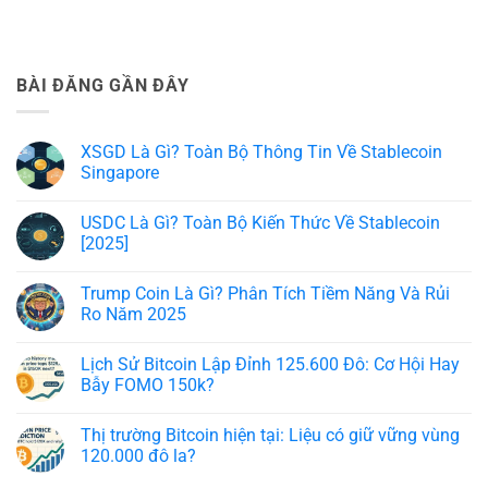
BÀI ĐĂNG GẦN ĐÂY
XSGD Là Gì? Toàn Bộ Thông Tin Về Stablecoin
Singapore
Không
có
USDC Là Gì? Toàn Bộ Kiến Thức Về Stablecoin
bình
luận
[2025]
ở
XSGD
Không
Là
có
Trump Coin Là Gì? Phân Tích Tiềm Năng Và Rủi
Gì?
bình
Toàn
luận
Ro Năm 2025
Bộ
ở
Thông
USDC
Không
Tin
Là
có
Lịch Sử Bitcoin Lập Đỉnh 125.600 Đô: Cơ Hội Hay
Về
Gì?
bình
Stablecoin
Toàn
luận
Bẫy FOMO 150k?
Singapore
Bộ
ở
Kiến
Trump
Không
Thức
Coin
có
Thị trường Bitcoin hiện tại: Liệu có giữ vững vùng
Về
Là
bình
Stablecoin
Gì?
luận
120.000 đô la?
[2025]
Phân
ở
Tích
Lịch
Không