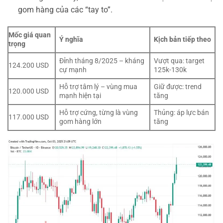
gom hàng của các “tay to”.
Mốc giá quan
Ý nghĩa
Kịch bản tiếp theo
trọng
Đỉnh tháng 8/2025 – kháng
Vượt qua: target
124.200 USD
cự mạnh
125k-130k
Hỗ trợ tâm lý – vùng mua
Giữ được: trend
120.000 USD
mạnh hiện tại
tăng
Hỗ trợ cứng, từng là vùng
Thủng: áp lực bán
117.000 USD
gom hàng lớn
tăng