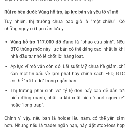
Rủi ro bên dưới: Vùng hỗ trợ, áp lực bán và yếu tố vĩ mô
Tuy nhiên, thị trường chưa bao giờ là “một chiều”. Có
những nguy cơ bạn cần lưu ý:
Vùng hỗ trợ 117.000 đô
đang là “phao cứu sinh”. Nếu
BTC thủng mốc này, lực bán có thể dâng cao, nhất là khi
nhà đầu tư nhỏ lẻ chốt lời hàng loạt.
Áp lực vĩ mô vẫn còn đó: Lãi suất Mỹ chưa hề giảm, chỉ
cần một tin xấu về lạm phát hay chính sách FED, BTC
có thể “rơi tự do” trong ngắn hạn.
Thị trường phái sinh với tỷ lệ đòn bẩy cao dễ dẫn tới
biến động mạnh, nhất là khi xuất hiện “short squeeze”
hoặc “long trap”.
Chính vì vậy, nếu bạn là holder lâu năm, có thể yên tâm
hơn. Nhưng nếu là trader ngắn hạn, hãy đặt stop-loss hợp