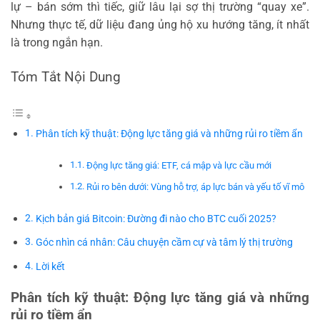
lự – bán sớm thì tiếc, giữ lâu lại sợ thị trường “quay xe”.
Nhưng thực tế, dữ liệu đang ủng hộ xu hướng tăng, ít nhất
là trong ngắn hạn.
Tóm Tắt Nội Dung
Phân tích kỹ thuật: Động lực tăng giá và những rủi ro tiềm ẩn
Động lực tăng giá: ETF, cá mập và lực cầu mới
Rủi ro bên dưới: Vùng hỗ trợ, áp lực bán và yếu tố vĩ mô
Kịch bản giá Bitcoin: Đường đi nào cho BTC cuối 2025?
Góc nhìn cá nhân: Câu chuyện cầm cự và tâm lý thị trường
Lời kết
Phân tích kỹ thuật: Động lực tăng giá và những
rủi ro tiềm ẩn