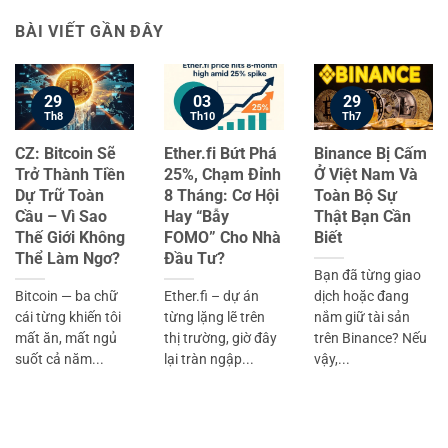
BÀI VIẾT GẦN ĐÂY
29
03
29
Th8
Th10
Th7
CZ: Bitcoin Sẽ
Ether.fi Bứt Phá
Binance Bị Cấm
Trở Thành Tiền
25%, Chạm Đỉnh
Ở Việt Nam Và
Dự Trữ Toàn
8 Tháng: Cơ Hội
Toàn Bộ Sự
Cầu – Vì Sao
Hay “Bẫy
Thật Bạn Cần
Thế Giới Không
FOMO” Cho Nhà
Biết
Thể Làm Ngơ?
Đầu Tư?
Bạn đã từng giao
Bitcoin — ba chữ
Ether.fi – dự án
dịch hoặc đang
cái từng khiến tôi
từng lặng lẽ trên
nắm giữ tài sản
mất ăn, mất ngủ
thị trường, giờ đây
trên Binance? Nếu
suốt cả năm...
lại tràn ngập...
vậy,...