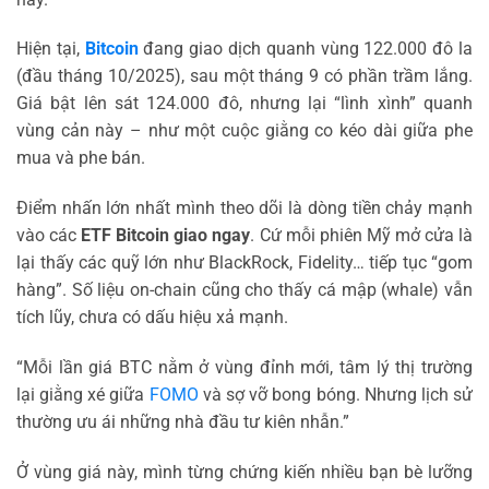
Hiện tại,
Bitcoin
đang giao dịch quanh vùng 122.000 đô la
(đầu tháng 10/2025), sau một tháng 9 có phần trầm lắng.
Giá bật lên sát 124.000 đô, nhưng lại “lình xình” quanh
vùng cản này – như một cuộc giằng co kéo dài giữa phe
mua và phe bán.
Điểm nhấn lớn nhất mình theo dõi là dòng tiền chảy mạnh
vào các
ETF Bitcoin giao ngay
. Cứ mỗi phiên Mỹ mở cửa là
lại thấy các quỹ lớn như BlackRock, Fidelity… tiếp tục “gom
hàng”. Số liệu on-chain cũng cho thấy cá mập (whale) vẫn
tích lũy, chưa có dấu hiệu xả mạnh.
“Mỗi lần giá BTC nằm ở vùng đỉnh mới, tâm lý thị trường
lại giằng xé giữa
FOMO
và sợ vỡ bong bóng. Nhưng lịch sử
thường ưu ái những nhà đầu tư kiên nhẫn.”
Ở vùng giá này, mình từng chứng kiến nhiều bạn bè lưỡng