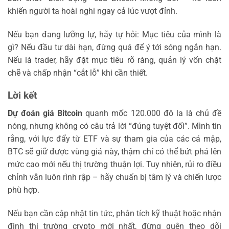
khiến người ta hoài nghi ngay cả lúc vượt đỉnh.
Nếu bạn đang lưỡng lự, hãy tự hỏi: Mục tiêu của mình là
gì? Nếu đầu tư dài hạn, đừng quá để ý tới sóng ngắn hạn.
Nếu là trader, hãy đặt mục tiêu rõ ràng, quản lý vốn chặt
chẽ và chấp nhận “cắt lỗ” khi cần thiết.
Lời kết
Dự đoán giá Bitcoin
quanh mốc 120.000 đô la là chủ đề
nóng, nhưng không có câu trả lời “đúng tuyệt đối”. Mình tin
rằng, với lực đẩy từ ETF và sự tham gia của các cá mập,
BTC sẽ giữ được vùng giá này, thậm chí có thể bứt phá lên
mức cao mới nếu thị trường thuận lợi. Tuy nhiên, rủi ro điều
chỉnh vẫn luôn rình rập – hãy chuẩn bị tâm lý và chiến lược
phù hợp.
Nếu bạn cần cập nhật tin tức, phân tích kỹ thuật hoặc nhận
định thị trường crypto mới nhất, đừng quên theo dõi