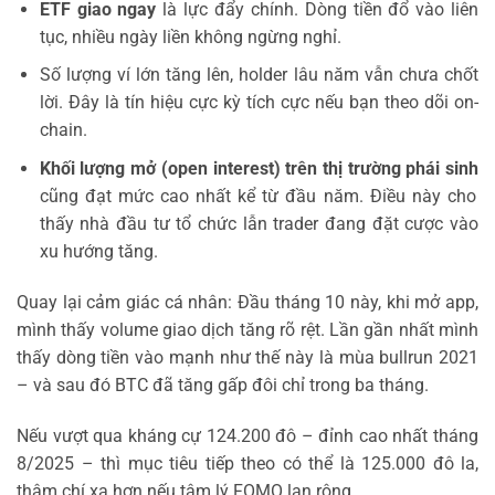
ETF giao ngay
là lực đẩy chính. Dòng tiền đổ vào liên
tục, nhiều ngày liền không ngừng nghỉ.
Số lượng ví lớn tăng lên, holder lâu năm vẫn chưa chốt
lời. Đây là tín hiệu cực kỳ tích cực nếu bạn theo dõi on-
chain.
Khối lượng mở (open interest) trên thị trường phái sinh
cũng đạt mức cao nhất kể từ đầu năm. Điều này cho
thấy nhà đầu tư tổ chức lẫn trader đang đặt cược vào
xu hướng tăng.
Quay lại cảm giác cá nhân: Đầu tháng 10 này, khi mở app,
mình thấy volume giao dịch tăng rõ rệt. Lần gần nhất mình
thấy dòng tiền vào mạnh như thế này là mùa bullrun 2021
– và sau đó BTC đã tăng gấp đôi chỉ trong ba tháng.
Nếu vượt qua kháng cự 124.200 đô – đỉnh cao nhất tháng
8/2025 – thì mục tiêu tiếp theo có thể là 125.000 đô la,
thậm chí xa hơn nếu tâm lý FOMO lan rộng.