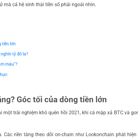
ử mà cả hệ sinh thái tiền số phải ngoái nhìn.
 tiền lớn
nghìn tỷ đô la?
tắm máu”?
thực
tăng? Góc tối của dòng tiền lớn
lại một trải nghiệm khó quên hồi 2021, khi cá mập xả BTC và g
ều. Các nền tảng theo dõi on-chain như Lookonchain phát hiện