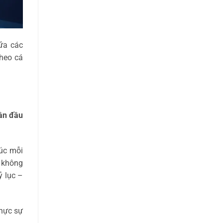
ữa các
theo cá
lần đầu
lúc mỗi
 không
ỷ lục –
thực sự