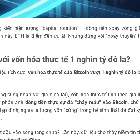
kiến hiện tượng “capital rotation” – dòng tiền xoay vòng gi
Lần này, ETH là điểm đến ưu ái. Nhưng đừng vội “xoay thuyền” 
ới vốn hóa thực tế 1 nghìn tỷ đô la?
hiệu tích cực:
vốn hóa thực tế của Bitcoin vượt 1 nghìn tỷ đô la 
ng cung nhân với giá hiện tại), vốn hóa thực tế tính theo giá 
ày phản ánh
dòng tiền thực sự đã “chảy máu” vào Bitcoin
, chứ
ập đỉnh, nghĩa là lượng vốn “cứng” trong hệ sinh thái đã đạt k
.
đầu vào sóng tăng chưa? Lần này, dữ liệu cho thấy niềm tin 