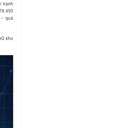
i hành
278.490
H – quá
rữ kho