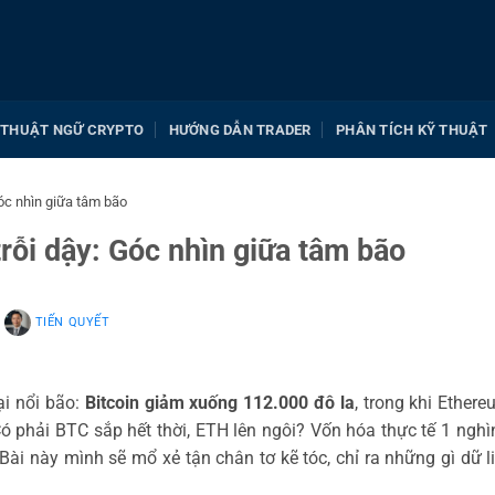
THUẬT NGỮ CRYPTO
HƯỚNG DẪN TRADER
PHÂN TÍCH KỸ THUẬT
Góc nhìn giữa tâm bão
rỗi dậy: Góc nhìn giữa tâm bão
:
TIẾN QUYẾT
ại nổi bão:
Bitcoin giảm xuống 112.000 đô la
, trong khi Ether
ó phải BTC sắp hết thời, ETH lên ngôi? Vốn hóa thực tế 1 nghì
 Bài này mình sẽ mổ xẻ tận chân tơ kẽ tóc, chỉ ra những gì dữ 