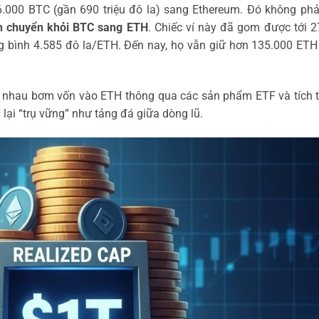
6.000 BTC (gần 690 triệu đô la) sang Ethereum. Đó không phả
ch chuyển khỏi BTC sang ETH
. Chiếc ví này đã gom được tới 
rung bình 4.585 đô la/ETH. Đến nay, họ vẫn giữ hơn 135.000 ET
a nhau bơm vốn vào ETH thông qua các sản phẩm ETF và tích t
H lại “trụ vững” như tảng đá giữa dòng lũ.