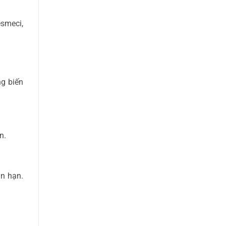
esmeci,
ng biến
n.
ắn hạn.