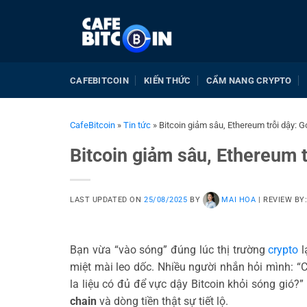
Bỏ
qua
nội
dung
CAFEBITCOIN
KIẾN THỨC
CẨM NANG CRYPTO
CafeBitcoin
»
Tin tức
»
Bitcoin giảm sâu, Ethereum trỗi dậy: 
Bitcoin giảm sâu, Ethereum t
LAST UPDATED ON
25/08/2025
BY
MAI HOA
|
REVIEW BY
Bạn vừa “vào sóng” đúng lúc thị trường
crypto
l
miệt mài leo dốc. Nhiều người nhắn hỏi mình: “C
la liệu có đủ để vực dậy Bitcoin khỏi sóng gió?”
chain
và dòng tiền thật sự tiết lộ.