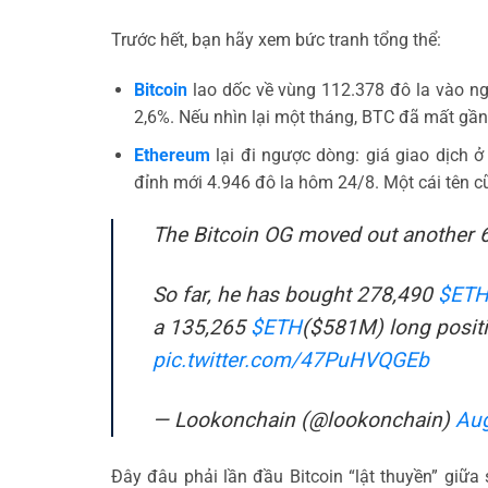
Trước hết, bạn hãy xem bức tranh tổng thể:
Bitcoin
lao dốc về vùng 112.378 đô la vào ng
2,6%. Nếu nhìn lại một tháng, BTC đã mất gần
Ethereum
lại đi ngược dòng: giá giao dịch ở
đỉnh mới 4.946 đô la hôm 24/8. Một cái tên c
The Bitcoin OG moved out another 
So far, he has bought 278,490
$ET
a 135,265
$ETH
($581M) long positi
pic.twitter.com/47PuHVQGEb
— Lookonchain (@lookonchain)
Aug
Đây đâu phải lần đầu Bitcoin “lật thuyền” giữa