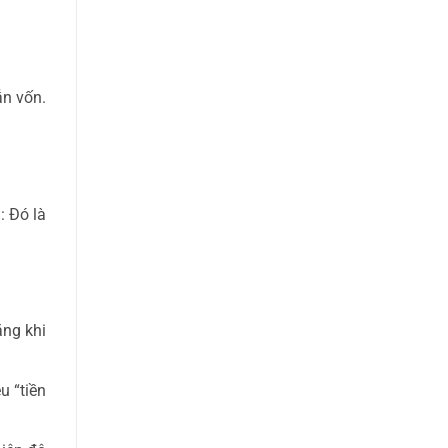
ẫn vốn.
: Đó là
ăng khi
u “tiền