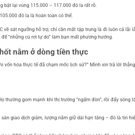
 bật lại vùng 115.000 – 117.000 đô la rất rõ.
105.000 đô la là hoàn toàn có thể.
về sát ngưỡng hỗ trợ, chỉ cần mất tập trung là đi luôn cả lãi l
 để “những cú rơi tự do” làm bạn mất phương hướng.
chốt nằm ở dòng tiền thực
hi vốn hóa thực tế đã chạm mốc lịch sử?” Mình xin trả lời thẳng
ọ thường gom mạnh khi thị trường “ngấm đòn”, rồi đẩy sóng t
sàn giao dịch giảm, lượng nắm giữ dài hạn tăng – đó là tín hiệ