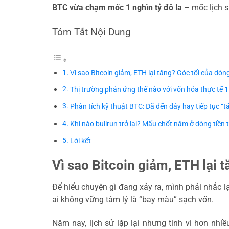
BTC vừa chạm mốc 1 nghìn tỷ đô la
– mốc lịch s
Tóm Tắt Nội Dung
Vì sao Bitcoin giảm, ETH lại tăng? Góc tối của dòng
Thị trường phản ứng thế nào với vốn hóa thực tế 1 
Phân tích kỹ thuật BTC: Đã đến đáy hay tiếp tục “
Khi nào bullrun trở lại? Mấu chốt nằm ở dòng tiền 
Lời kết
Vì sao Bitcoin giảm, ETH lại 
Để hiểu chuyện gì đang xảy ra, mình phải nhắc 
ai không vững tâm lý là “bay màu” sạch vốn.
Năm nay, lịch sử lặp lại nhưng tinh vi hơn nhi