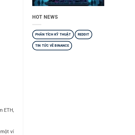
HOT NEWS
PHÂN TÍCH KỸ THUẬT
REDDIT
TIN TỨC VỀ BINANCE
om ETH,
 một ví