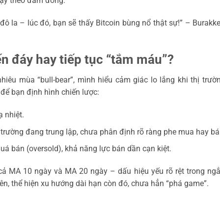
chạy theo đám đông.
đô la – lúc đó, bạn sẽ thấy Bitcoin bùng nổ thật sự!” – Burakk
ến đáy hay tiếp tục “tắm máu”?
hiêu mùa “bull-bear”, mình hiểu cảm giác lo lắng khi thị trườ
để bạn định hình chiến lược:
 nhiệt.
 trường đang trung lập, chưa phân định rõ ràng phe mua hay bá
á bán (oversold), khả năng lực bán dần cạn kiệt.
cả MA 10 ngày và MA 20 ngày – dấu hiệu yếu rõ rệt trong ng
ên, thể hiện xu hướng dài hạn còn đó, chưa hẳn “phá game”.