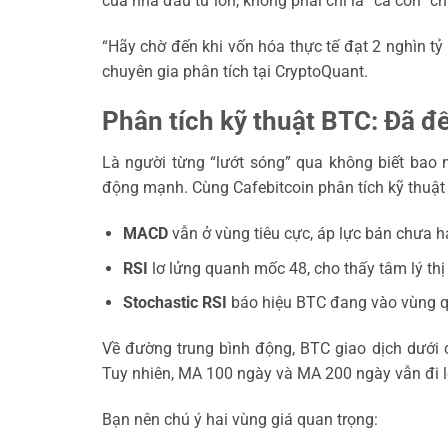
của nhà đầu tư lớn, không phải chỉ là “cá con” 
“Hãy chờ đến khi vốn hóa thực tế đạt 2 nghìn tỷ 
chuyên gia phân tích tại CryptoQuant.
Phân tích kỹ thuật BTC: Đã đ
Là người từng “lướt sóng” qua không biết bao n
động mạnh. Cùng Cafebitcoin phân tích kỹ thuật 
MACD
vẫn ở vùng tiêu cực, áp lực bán chưa hạ
RSI
lơ lửng quanh mốc 48, cho thấy tâm lý thị
Stochastic RSI
báo hiệu BTC đang vào vùng qu
Về đường trung bình động, BTC giao dịch dưới 
Tuy nhiên, MA 100 ngày và MA 200 ngày vẫn đi l
Bạn nên chú ý hai vùng giá quan trọng: