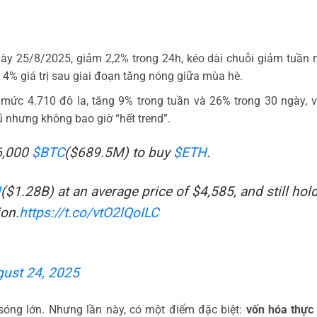
ày 25/8/2025, giảm 2,2% trong 24h, kéo dài chuỗi giảm tuần 
 4% giá trị sau giai đoạn tăng nóng giữa mùa hè.
 mức 4.710 đô la, tăng 9% trong tuần và 26% trong 30 ngày, 
ũ nhưng không bao giờ “hết trend”.
6,000
$BTC
($689.5M) to buy
$ETH
.
H
($1.28B) at an average price of $4,585, and still hol
on.
https://t.co/vtO2lQoILC
ust 24, 2025
 sóng lớn. Nhưng lần này, có một điểm đặc biệt:
vốn hóa thực 