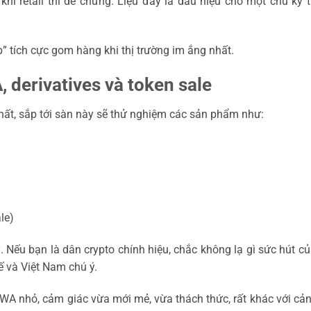
hi retail thì dè chừng. Liệu đây là dấu hiệu cho một chu kỳ t
 tích cực gom hàng khi thị trường im ắng nhất.
 derivatives và token sale
nhất, sắp tới sàn này sẽ thử nghiệm các sản phẩm như:
le)
ỹ. Nếu bạn là dân crypto chính hiệu, chắc không lạ gì sức hút 
ế và Việt Nam chú ý.
RWA nhỏ, cảm giác vừa mới mẻ, vừa thách thức, rất khác với c