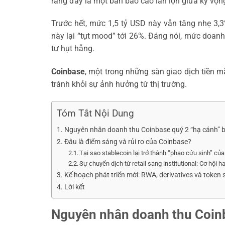
ràng đây là một bản báo cáo lẫn lộn giữa kỳ vọng
Trước hết, mức 1,5 tỷ USD này vẫn tăng nhẹ 3,
này lại “tụt mood” tới 26%. Đáng nói, mức doanh
tư hụt hẫng.
Coinbase
, một trong những sàn giao dịch tiền 
tránh khỏi sự ảnh hưởng từ thị trường.
Tóm Tắt Nội Dung
Nguyên nhân doanh thu Coinbase quý 2 “hạ cánh” 
Đâu là điểm sáng và rủi ro của Coinbase?
Tại sao stablecoin lại trở thành “phao cứu sinh” củ
Sự chuyển dịch từ retail sang institutional: Cơ hội 
Kế hoạch phát triển mới: RWA, derivatives và token 
Lời kết
Nguyên nhân doanh thu Coinb