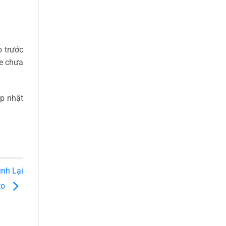
o trước
se chưa
ập nhật
ình Lại
to