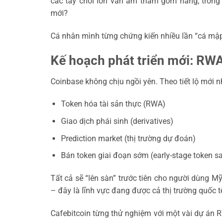
các tay chơi lớn vẫn âm thầm gom hàng, trong k
mới?
Cá nhân mình từng chứng kiến nhiều lần “cá mập”
Kế hoạch phát triển mới: RWA,
Coinbase không chịu ngồi yên. Theo tiết lộ mới 
Token hóa tài sản thực (RWA)
Giao dịch phái sinh (derivatives)
Prediction market (thị trường dự đoán)
Bán token giai đoạn sớm (early-stage token sa
Tất cả sẽ “lên sàn” trước tiên cho người dùng M
– đây là lĩnh vực đang được cả thị trường quốc t
Cafebitcoin từng thử nghiệm với một vài dự án 