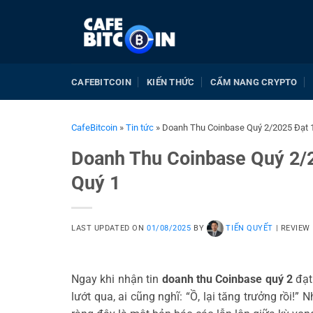
Bỏ
qua
nội
dung
CAFEBITCOIN
KIẾN THỨC
CẨM NANG CRYPTO
CafeBitcoin
»
Tin tức
»
Doanh Thu Coinbase Quý 2/2025 Đạt 1
Doanh Thu Coinbase Quý 2/2
Quý 1
LAST UPDATED ON
01/08/2025
BY
TIẾN QUYẾT
|
REVIEW
Ngay khi nhận tin
doanh thu Coinbase quý 2
đạt 
lướt qua, ai cũng nghĩ: “Ồ, lại tăng trưởng rồi