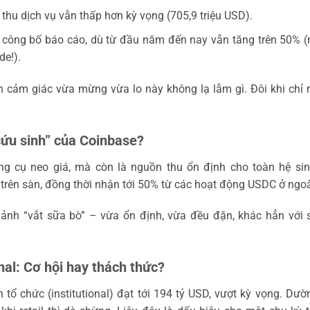
thu dịch vụ vẫn thấp hơn kỳ vọng (705,9 triệu USD).
 công bố báo cáo, dù từ đầu năm đến nay vẫn tăng trên 50% 
de!).
n cảm giác vừa mừng vừa lo này không lạ lẫm gì. Đôi khi chỉ 
 cứu sinh” của Coinbase?
 cụ neo giá, mà còn là nguồn thu ổn định cho toàn hệ sinh
trên sàn, đồng thời nhận tới 50% từ các hoạt động USDC ở ngo
h ảnh “vắt sữa bò” – vừa ổn định, vừa đều đặn, khác hẳn với
onal: Cơ hội hay thách thức?
 tổ chức (institutional) đạt tới 194 tỷ USD, vượt kỳ vọng. Dư