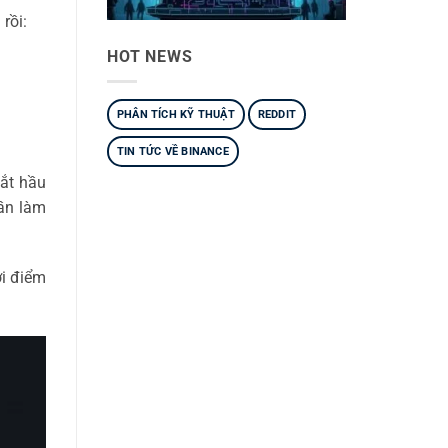
rồi:
HOT NEWS
PHÂN TÍCH KỸ THUẬT
REDDIT
TIN TỨC VỀ BINANCE
hắt hầu
ần làm
ời điểm