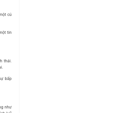
(một cú
một tin
 thái.
ài.
 sự bấp
ờng như