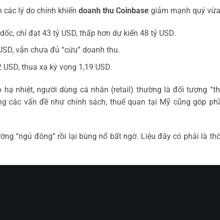
 các lý do chính khiến
doanh thu Coinbase
giảm mạnh quý vừa 
 dốc, chỉ đạt 43 tỷ USD, thấp hơn dự kiến 48 tỷ USD.
 USD, vẫn chưa đủ “cứu” doanh thu.
2 USD, thua xa kỳ vọng 1,19 USD.
 hạ nhiệt, người dùng cá nhân (retail) thường là đối tượng “t
g các vấn đề như chính sách, thuế quan tại Mỹ cũng góp ph
ường “ngủ đông” rồi lại bùng nổ bất ngờ. Liệu đây có phải là th