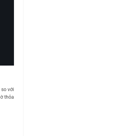
 so với
hờ thỏa