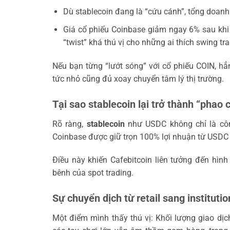
Dù stablecoin đang là “cứu cánh”, tổng doanh 
Giá cổ phiếu Coinbase giảm ngay 6% sau khi
“twist” khá thú vị cho những ai thích swing tra
Nếu bạn từng “lướt sóng” với cổ phiếu COIN, hẳ
tức nhỏ cũng đủ xoay chuyển tâm lý thị trường.
Tại sao stablecoin lại trở thành “phao
Rõ ràng,
stablecoin
như USDC không chỉ là công
Coinbase được giữ trọn 100% lợi nhuận từ USDC 
Điều này khiến Cafebitcoin liên tưởng đến hìn
bênh của spot trading.
Sự chuyển dịch từ retail sang instituti
Một điểm mình thấy thú vị: Khối lượng giao dịch