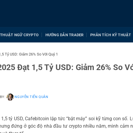
THUẬT NGỮ CRYPTO
HƯỚNG DẪN TRADER
PHÂN TÍCH KỸ THUẬT
,5 Tỷ USD: Giảm 26% So Với Quý 1
025 Đạt 1,5 Tỷ USD: Giảm 26% So Vớ
 BY:
NGUYỄN TIẾN QUÂN
1,5 tỷ USD, Cafebitcoin lập tức “bật máy” soi kỹ từng con số. 
!” Nhưng đứng ở góc độ nhà đầu tư crypto nhiều năm, mình cảm 