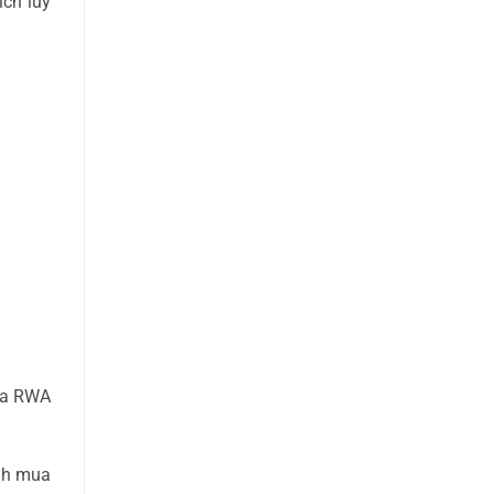
ích luỹ
của RWA
ảnh mua