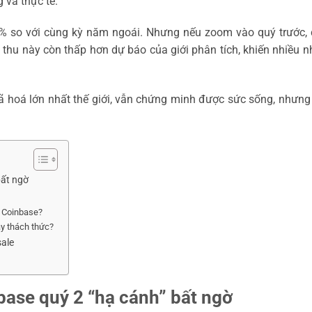
 và thực tế.
3% so với cùng kỳ năm ngoái. Nhưng nếu zoom vào quý trước,
 thu này còn thấp hơn dự báo của giới phân tích, khiến nhiều 
mã hoá lớn nhất thế giới, vẫn chứng minh được sức sống, nhưn
bất ngờ
a Coinbase?
hay thách thức?
sale
ase quý 2 “hạ cánh” bất ngờ