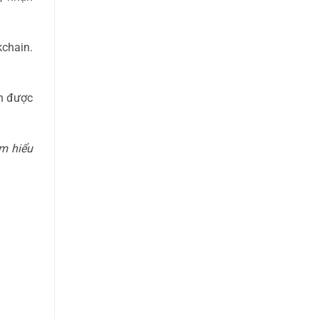
kchain.
ận được
ìm hiểu