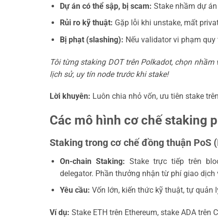
Dự án có thể sập, bị scam:
Stake nhầm dự án “
Rủi ro kỹ thuật:
Gặp lỗi khi unstake, mất privat
Bị phạt (slashing):
Nếu validator vi phạm quy t
Tôi từng staking DOT trên Polkadot, chọn nhầm va
lịch sử, uy tín node trước khi stake!
Lời khuyên:
Luôn chia nhỏ vốn, ưu tiên stake trên
Các mô hình cơ chế staking p
Staking trong cơ chế đồng thuận PoS (
On-chain Staking:
Stake trực tiếp trên blo
delegator. Phần thưởng nhận từ phí giao dịch 
Yêu cầu:
Vốn lớn, kiến thức kỹ thuật, tự quản l
Ví dụ:
Stake ETH trên Ethereum, stake ADA trên 