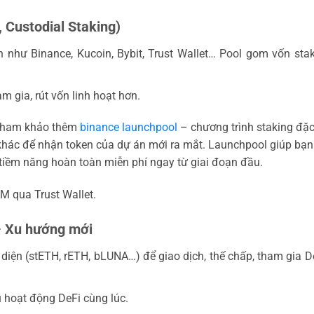
 Custodial Staking)
 như Binance, Kucoin, Bybit, Trust Wallet… Pool gom vốn sta
 gia, rút vốn linh hoạt hơn.
ể tham khảo thêm
binance launchpool
– chương trình staking đặc
 khác để nhận token của dự án mới ra mắt. Launchpool giúp bạ
n tiềm năng hoàn toàn miễn phí ngay từ giai đoạn đầu.
M qua Trust Wallet.
 – Xu hướng mới
 diện (stETH, rETH, bLUNA…) để giao dịch, thế chấp, tham gia 
u hoạt động DeFi cùng lúc.