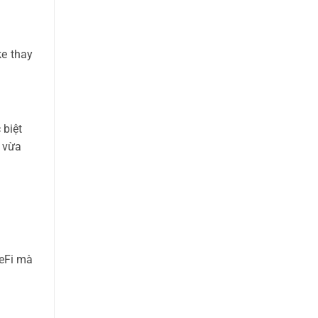
ke thay
 biệt
n vừa
DeFi mà