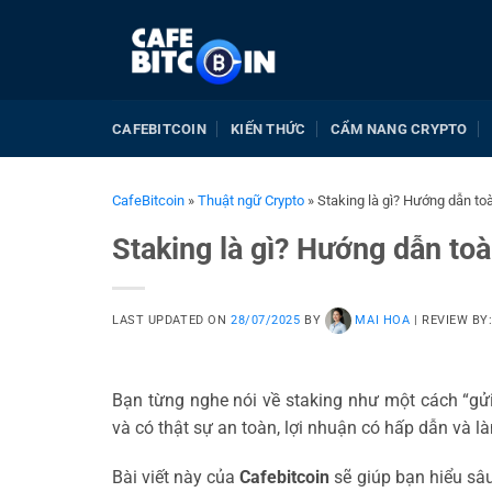
Bỏ
qua
nội
dung
CAFEBITCOIN
KIẾN THỨC
CẨM NANG CRYPTO
CafeBitcoin
»
Thuật ngữ Crypto
»
Staking là gì? Hướng dẫn to
Staking là gì? Hướng dẫn toà
LAST UPDATED ON
28/07/2025
BY
MAI HOA
|
REVIEW BY
Bạn từng nghe nói về staking như một cách “gửi
và có thật sự an toàn, lợi nhuận có hấp dẫn và l
Bài viết này của
Cafebitcoin
sẽ giúp bạn hiểu sâu