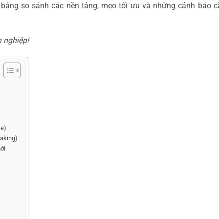
…), bảng so sánh các nền tảng, mẹo tối ưu và những cảnh báo c
n nghiệp!
ke)
taking)
ới