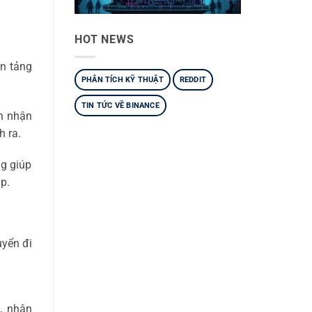
HOT NEWS
ền tảng
PHÂN TÍCH KỸ THUẬT
REDDIT
TIN TỨC VỀ BINANCE
ạn nhận
h ra.
g giúp
p.
uyển đi
h, nhận