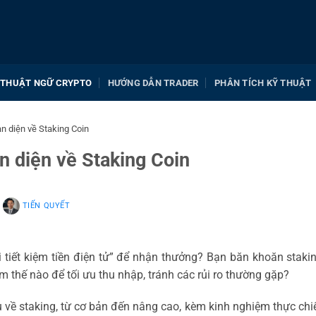
THUẬT NGỮ CRYPTO
HƯỚNG DẪN TRADER
PHÂN TÍCH KỸ THUẬT
àn diện về Staking Coin
n diện về Staking Coin
:
TIẾN QUYẾT
 tiết kiệm tiền điện tử” để nhận thưởng? Bạn băn khoăn stakin
àm thế nào để tối ưu thu nhập, tránh các rủi ro thường gặp?
 về staking, từ cơ bản đến nâng cao, kèm kinh nghiệm thực chi