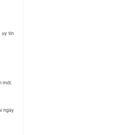
 uy tín
m mới.
ài ngày