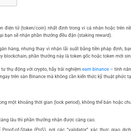
ền điện tử (token/coin) nhất định trong ví cá nhân hoặc trên n
 lại bạn sẽ nhận phần thưởng đều đặn (staking reward).
gân hàng, nhưng thay vì nhận lãi suất bằng tiền pháp định, b
 blockchain, phần thưởng này là token gốc hoặc token mới sin
tư thụ động với crypto, hãy trải nghiệm
earn binance
– tính năn
ạt ngay trên sàn Binance mà không cần kiến thức kỹ thuật phức tạ
trong một khoảng thời gian (lock period), không thể bán hoặc ch
e càng lâu thì phần thưởng nhận được càng cao.
Proof-of-Stake (PoS), nơi các “validator” xác thực giao dịc